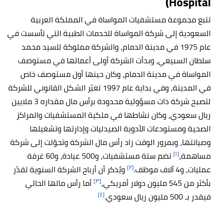
Hospital)
تتبع مجموعة مستشفيات المواساة في المملكة العربية
السعودية إلى شركة المواساة للخدمات الطبية التي تأسست في
عام 1975 في مدينة الدمام، والشركة مملوكة للسيد محمد
سلطان السبيعي، وبدأت الشركة أولى أعمالها في مستوصف
المواساة في مدينة الدمام، وكان حينها أول مستوصف خاص
في المدينة، وفي بداية عام 1997 تغيّر الشكل القانوني للشركة
لتصبح شركة ذات مسؤولية محدودة برأس مال مقداره 3 ملايين
ريال سعودي، وكان نشاطها في ملكية المستشفيات والمراكز
الصحية ومستودعات الأدوية الصيدليات وإدارتها وتشغيلها
وصيانتها، وبمرور الوقت زاد رأس مال الشركة وتحوّلت إلى شركة
[١]
مساهمة،
تضم ستة مستشفيات، و500 عيادة، و60 غرفة
[٢]
عمليات، و4 آلاف موظف.
ويُذكر أن أرباح الشركة السنوية تقدّر
[٣]
بأكثر من 545 مليون دولار أمريكي،
أما رأس مالها الحالي
[٤]
فيقدر بـ 500 مليون ريال سعودي.